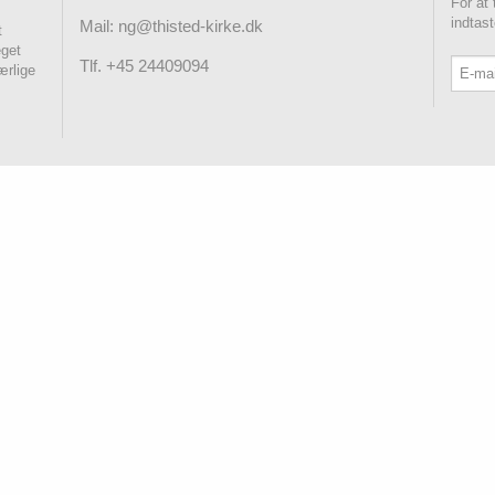
For at
indtas
Mail: ng@thisted-kirke.dk
t
eget
Tlf. +45 24409094
ærlige