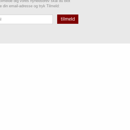
 tilmelde dig vores nyhedsbrev skal du blot
te din email-adresse og tryk Tilmeld:
tilmeld