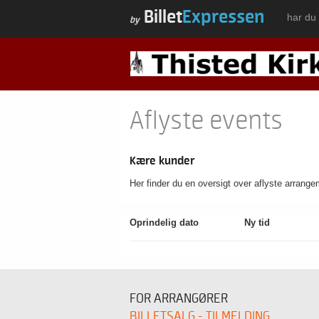
Billet
Expressen
har du 
by
Aflyste events
Kære kunder
Her finder du en oversigt over aflyste arrang
Oprindelig dato
Ny tid
FOR ARRANGØRER
BILLETSALG - TILMELDING