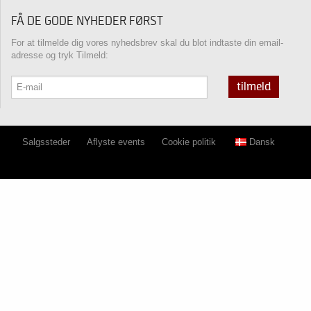
FÅ DE GODE NYHEDER FØRST
For at tilmelde dig vores nyhedsbrev skal du blot indtaste din email-
adresse og tryk Tilmeld:
tilmeld
Salgssteder
Aflyste events
Cookie politik
Dansk